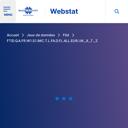
Webstat
Ouvrir le menu de navigation
MENU
Rechercher dans les données de la Banque de France
Accueil
Jeux de données
Ftid
FTID.Q.A.FR.W1.S1.IMC.T.L.FA.D.FL.ALL.EUR.I.M._X._T._Z