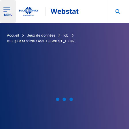
Webstat
Ouvrir le menu de navigation
MENU
Rechercher dans les données de la Banque de France
Accueil
Jeux de données
Icb
ICB.Q.FR.M.S128C.A53.T.8.W0.S1._T.EUR