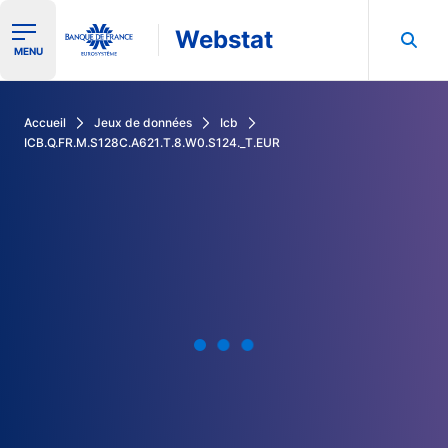
Webstat
Ouvrir le menu de navigation
MENU
Rechercher dans les données de la Banque de France
Accueil
Jeux de données
Icb
ICB.Q.FR.M.S128C.A621.T.8.W0.S124._T.EUR