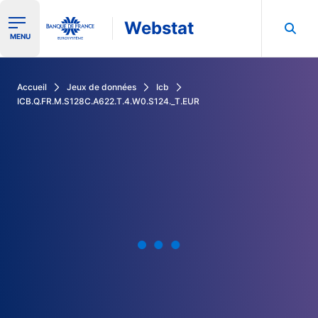
Webstat
Ouvrir le menu de navigation
MENU
Rechercher dans les données de la Banque de France
Accueil
Jeux de données
Icb
ICB.Q.FR.M.S128C.A622.T.4.W0.S124._T.EUR