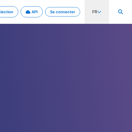
FR
lection
API
Se connecter
activité internationale et les taux. Découvrez le projet en détail.
nées et de métadonnées.
.