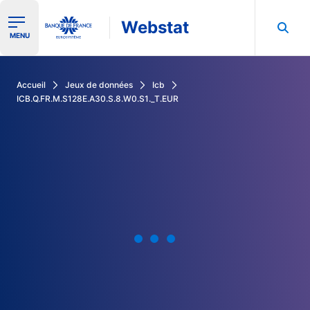
Webstat
Ouvrir le menu de navigation
MENU
Rechercher dans les données de la Banque de France
Accueil
Jeux de données
Icb
ICB.Q.FR.M.S128E.A30.S.8.W0.S1._T.EUR