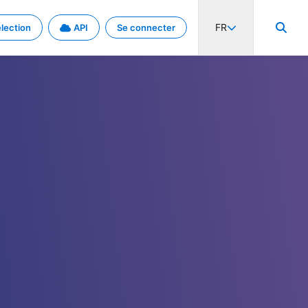
FR
lection
API
Se connecter
activité internationale et les taux. Découvrez le projet en détail.
nées et de métadonnées.
.