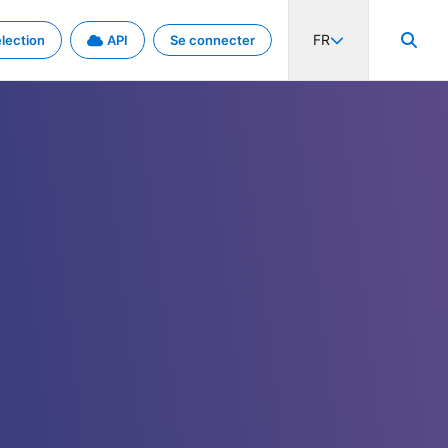
FR
lection
API
Se connecter
activité internationale et les taux. Découvrez le projet en détail.
nées et de métadonnées.
.