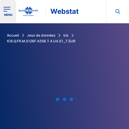
Webstat
Ouvrir le menu de navigation
MENU
Rechercher dans les données de la Banque de France
Accueil
Jeux de données
Icb
ICB.Q.FR.M.S128F.A356.T.4.U4.S1._T.EUR