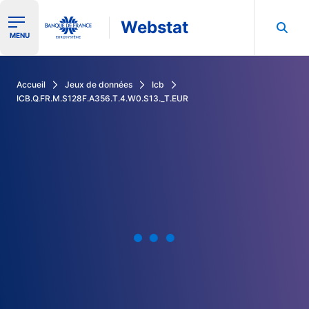
Webstat
Ouvrir le menu de navigation
MENU
Rechercher dans les données de la Banque de France
Accueil
Jeux de données
Icb
ICB.Q.FR.M.S128F.A356.T.4.W0.S13._T.EUR