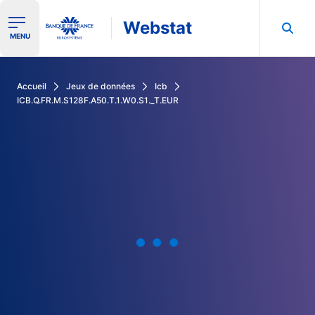
Webstat
Ouvrir le menu de navigation
MENU
Rechercher dans les données de la Banque de France
Accueil
Jeux de données
Icb
ICB.Q.FR.M.S128F.A50.T.1.W0.S1._T.EUR