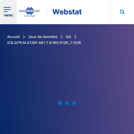
Webstat
Ouvrir le menu de navigation
MENU
Rechercher dans les données de la Banque de France
Accueil
Jeux de données
Icb
ICB.Q.FR.M.S128F.A61.T.8.W0.S12K._T.EUR