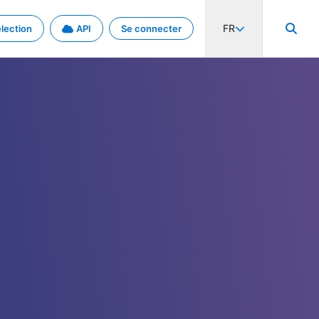
FR
lection
API
Se connecter
activité internationale et les taux. Découvrez le projet en détail.
nées et de métadonnées.
.