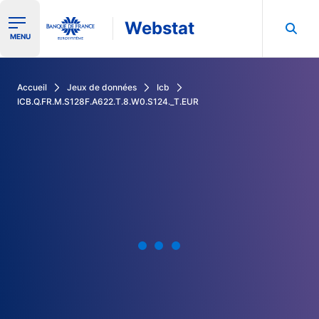
Webstat
Ouvrir le menu de navigation
MENU
Rechercher dans les données de la Banque de France
Accueil
Jeux de données
Icb
ICB.Q.FR.M.S128F.A622.T.8.W0.S124._T.EUR