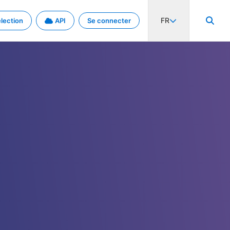
FR
lection
API
Se connecter
activité internationale et les taux. Découvrez le projet en détail.
nées et de métadonnées.
.