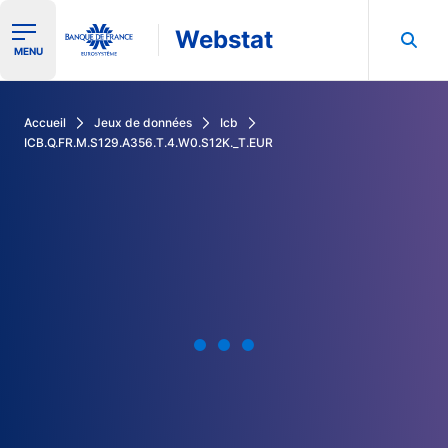
Webstat
Ouvrir le menu de navigation
MENU
Rechercher dans les données de la Banque de France
Accueil
Jeux de données
Icb
ICB.Q.FR.M.S129.A356.T.4.W0.S12K._T.EUR