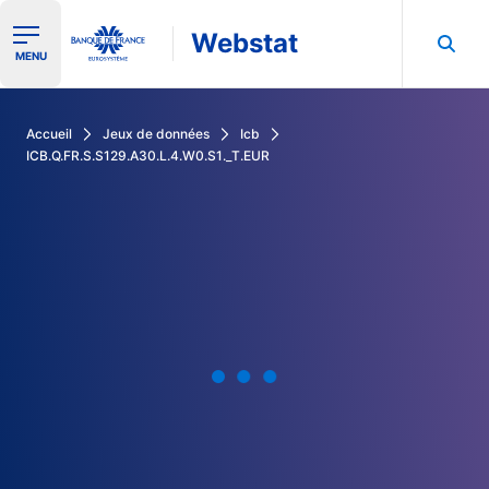
Webstat
Ouvrir le menu de navigation
MENU
Rechercher dans les données de la Banque de France
Accueil
Jeux de données
Icb
ICB.Q.FR.S.S129.A30.L.4.W0.S1._T.EUR