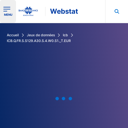
Webstat
Ouvrir le menu de navigation
MENU
Rechercher dans les données de la Banque de France
Accueil
Jeux de données
Icb
ICB.Q.FR.S.S129.A30.S.4.W0.S1._T.EUR