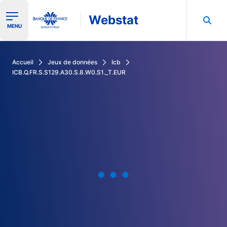
Webstat
Ouvrir le menu de navigation
MENU
Rechercher dans les données de la Banque de France
Accueil
Jeux de données
Icb
ICB.Q.FR.S.S129.A30.S.8.W0.S1._T.EUR