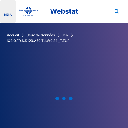
Webstat
Ouvrir le menu de navigation
MENU
Rechercher dans les données de la Banque de France
Accueil
Jeux de données
Icb
ICB.Q.FR.S.S129.A50.T.1.W0.S1._T.EUR