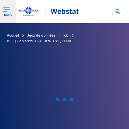
Webstat
Ouvrir le menu de navigation
MENU
Rechercher dans les données de la Banque de France
Accueil
Jeux de données
Icb
ICB.Q.FR.S.S129.A53.T.8.W0.S1._T.EUR