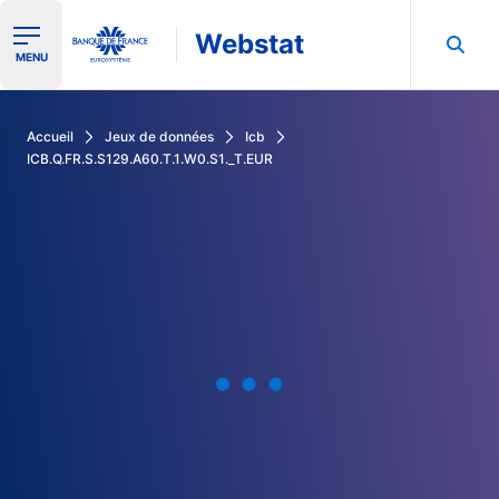
Webstat
Ouvrir le menu de navigation
MENU
Rechercher dans les données de la Banque de France
Accueil
Jeux de données
Icb
ICB.Q.FR.S.S129.A60.T.1.W0.S1._T.EUR