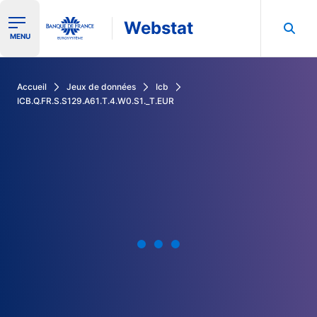
Webstat
Ouvrir le menu de navigation
MENU
Rechercher dans les données de la Banque de France
Accueil
Jeux de données
Icb
ICB.Q.FR.S.S129.A61.T.4.W0.S1._T.EUR