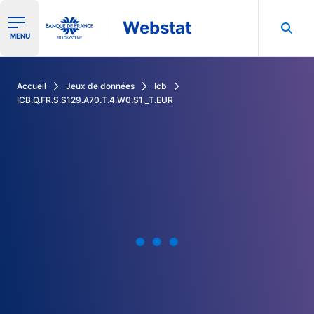
Webstat
Ouvrir le menu de navigation
MENU
Rechercher dans les données de la Banque de France
Accueil
Jeux de données
Icb
ICB.Q.FR.S.S129.A70.T.4.W0.S1._T.EUR