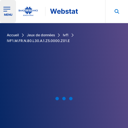
Webstat
Ouvrir le menu de navigation
MENU
Rechercher dans les données de la Banque de France
Accueil
Jeux de données
Ivf1
IVF1.M.FR.N.80.L30.A.1.Z5.0000.Z01.E