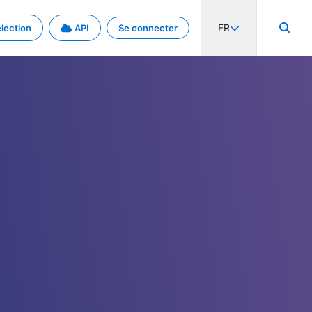
FR
lection
API
Se connecter
activité internationale et les taux. Découvrez le projet en détail.
nées et de métadonnées.
.