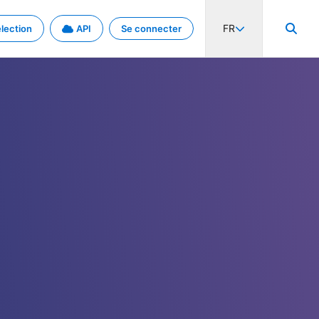
FR
lection
API
Se connecter
activité internationale et les taux. Découvrez le projet en détail.
nées et de métadonnées.
.