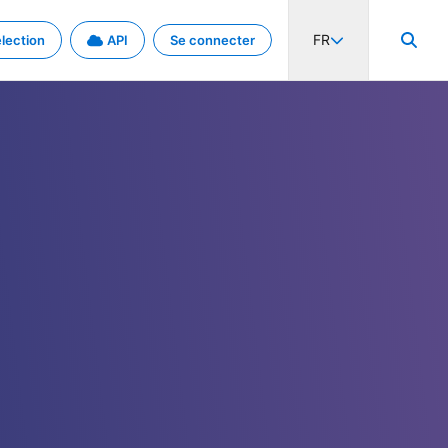
FR
lection
API
Se connecter
activité internationale et les taux. Découvrez le projet en détail.
nées et de métadonnées.
.