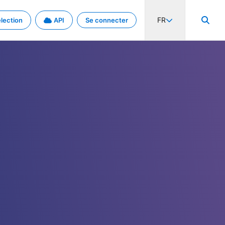
FR
lection
API
Se connecter
activité internationale et les taux. Découvrez le projet en détail.
nées et de métadonnées.
.