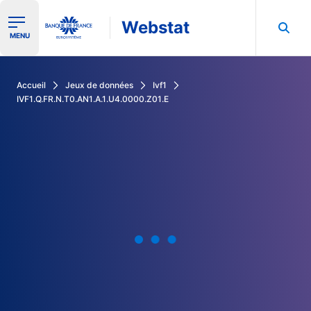
Webstat
Ouvrir le menu de navigation
MENU
Rechercher dans les données de la Banque de France
Accueil
Jeux de données
Ivf1
IVF1.Q.FR.N.T0.AN1.A.1.U4.0000.Z01.E