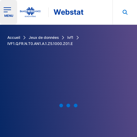
Webstat
Ouvrir le menu de navigation
MENU
Rechercher dans les données de la Banque de France
Accueil
Jeux de données
Ivf1
IVF1.Q.FR.N.T0.AN1.A.1.Z5.1000.Z01.E