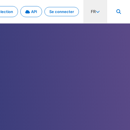
FR
lection
API
Se connecter
activité internationale et les taux. Découvrez le projet en détail.
nées et de métadonnées.
.