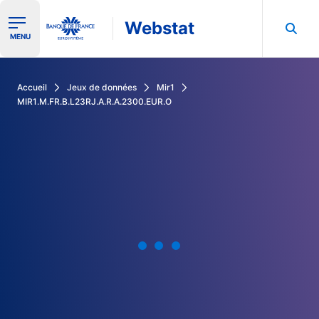
Webstat
Ouvrir le menu de navigation
MENU
Rechercher dans les données de la Banque de France
Accueil
Jeux de données
Mir1
MIR1.M.FR.B.L23RJ.A.R.A.2300.EUR.O