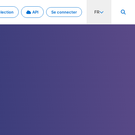
FR
lection
API
Se connecter
activité internationale et les taux. Découvrez le projet en détail.
nées et de métadonnées.
.