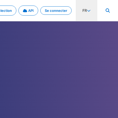
FR
lection
API
Se connecter
activité internationale et les taux. Découvrez le projet en détail.
nées et de métadonnées.
.