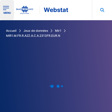
Webstat
Ouvrir le menu de navigation
MENU
Rechercher dans les données de la Banque de France
Accueil
Jeux de données
Mir1
MIR1.M.FR.R.A2Z.A.C.A.2313FR.EUR.N