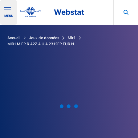
Webstat
Ouvrir le menu de navigation
MENU
Rechercher dans les données de la Banque de France
Accueil
Jeux de données
Mir1
MIR1.M.FR.R.A2Z.A.U.A.2312FR.EUR.N