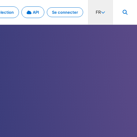
FR
lection
API
Se connecter
activité internationale et les taux. Découvrez le projet en détail.
nées et de métadonnées.
.