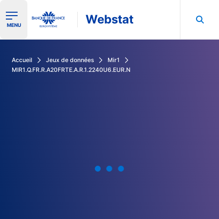
Webstat
Ouvrir le menu de navigation
MENU
Rechercher dans les données de la Banque de France
Accueil
Jeux de données
Mir1
MIR1.Q.FR.R.A20FRTE.A.R.1.2240U6.EUR.N