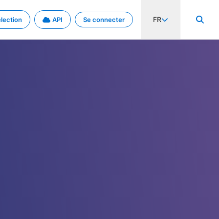
FR
lection
API
Se connecter
activité internationale et les taux. Découvrez le projet en détail.
nées et de métadonnées.
.