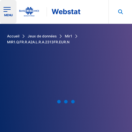
Webstat
Ouvrir le menu de navigation
MENU
Rechercher dans les données de la Banque de France
Accueil
Jeux de données
Mir1
MIR1.Q.FR.R.A2A.L.R.A.2313FR.EUR.N