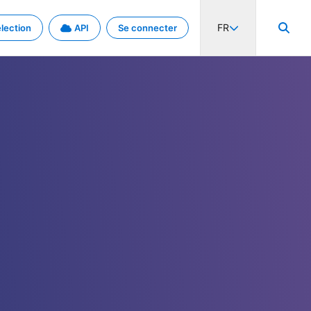
FR
lection
API
Se connecter
activité internationale et les taux. Découvrez le projet en détail.
nées et de métadonnées.
.