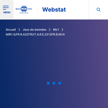
Webstat
Ouvrir le menu de navigation
MENU
Rechercher dans les données de la Banque de France
Accueil
Jeux de données
Mir1
MIR1.Q.FR.R.A2ZFRUT.A.R.E.2313FR.EUR.N