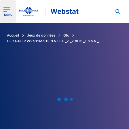
Webstat
Ouvrir le menu de navigation
MENU
Rechercher dans les données de la Banque de France
Accueil
Jeux de données
Ofc
OFC.Q.N.FR.W2.S12M.S13.N.N.LE.F._Z._Z.XDC._T.S.V.N._T