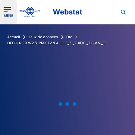
Webstat
Ouvrir le menu de navigation
MENU
Rechercher dans les données de la Banque de France
Accueil
Jeux de données
Ofc
OFC.Q.N.FR.W2.S12M.S1V.N.A.LE.F._Z._Z.XDC._T.S.V.N._T