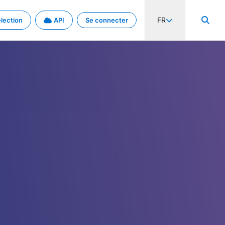
FR
lection
API
Se connecter
activité internationale et les taux. Découvrez le projet en détail.
nées et de métadonnées.
.