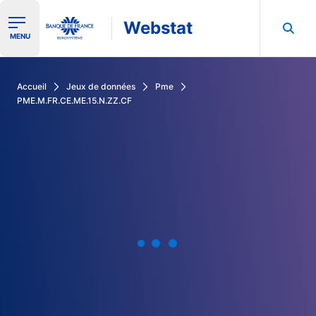
Webstat
Ouvrir le menu de navigation
MENU
Rechercher dans les données de la Banque de France
Accueil
Jeux de données
Pme
PME.M.FR.CE.ME.15.N.ZZ.CF