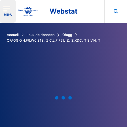
Webstat
Ouvrir le menu de navigation
MENU
Rechercher dans les données de la Banque de France
Accueil
Jeux de données
Qfagg
QFAGG.Q.N.FR.W0.S13._Z.C.L.F.F51._Z._Z.XDC._T.S.V.N._T