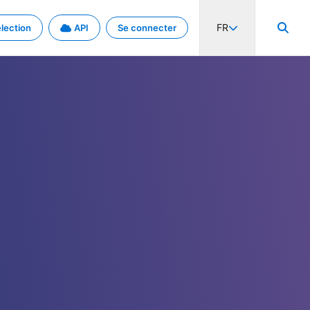
FR
lection
API
Se connecter
activité internationale et les taux. Découvrez le projet en détail.
nées et de métadonnées.
.