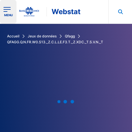
Webstat
Ouvrir le menu de navigation
MENU
Rechercher dans les données de la Banque de France
Accueil
Jeux de données
Qfagg
QFAGG.Q.N.FR.W0.S13._Z.C.L.LE.F3.T._Z.XDC._T.S.V.N._T